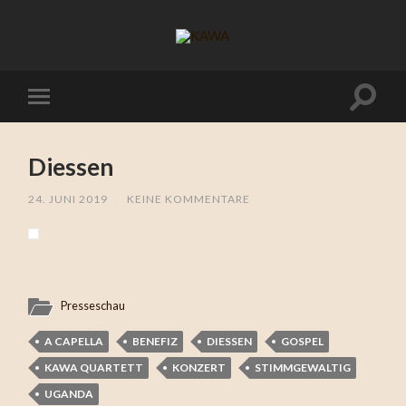
Diessen
24. JUNI 2019
/
KEINE KOMMENTARE
Presseschau
A CAPELLA
BENEFIZ
DIESSEN
GOSPEL
KAWA QUARTETT
KONZERT
STIMMGEWALTIG
UGANDA