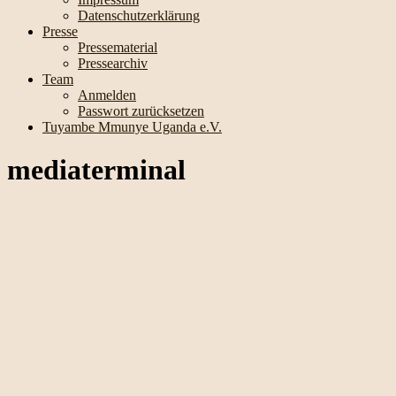
Datenschutzerklärung
Presse
Pressematerial
Pressearchiv
Team
Anmelden
Passwort zurücksetzen
Tuyambe Mmunye Uganda e.V.
mediaterminal
mediatermi
nal
Über
Über
Beiträge
Beiträge
Kommentare
Kommentare