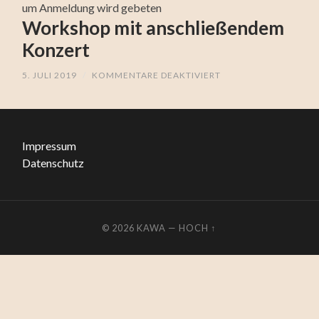
um Anmeldung wird gebeten
Workshop mit anschließendem
Konzert
5. JULI 2019
/
KOMMENTARE DEAKTIVIERT
FÜR
WORKSHOP
MIT
ANSCHLIESSENDEM K
ONZERT
Impressum
Datenschutz
© 2026
KAWA
—
HOCH ↑