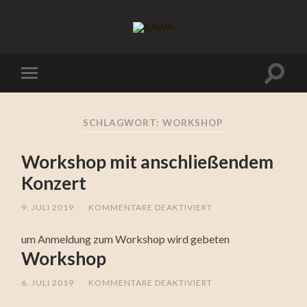
SCHLAGWORT:
WORKSHOP
Workshop mit anschließendem
Konzert
9. JULI 2019
/
KOMMENTARE DEAKTIVIERT
FÜR
WORKSHOP
MIT
um Anmeldung zum Workshop wird gebeten
ANSCHLIESSENDEM K
ONZERT
Workshop
6. JULI 2019
/
KOMMENTARE DEAKTIVIERT
FÜR
WORKSHOP