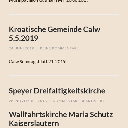
Kroatische Gemeinde Calw
5.5.2019
24. JUNI 2019
/
KEINE KOMMENTARE
Calw Sonntagsblatt 21-2019
Speyer Dreifaltigkeitskirche
28. NOVEMBER 2018
/
KOMMENTARE DEAKTIVIERT
FÜR
SPEYER
DREIFALTIG
Wallfahrtskirche Maria Schutz
Kaiserslautern