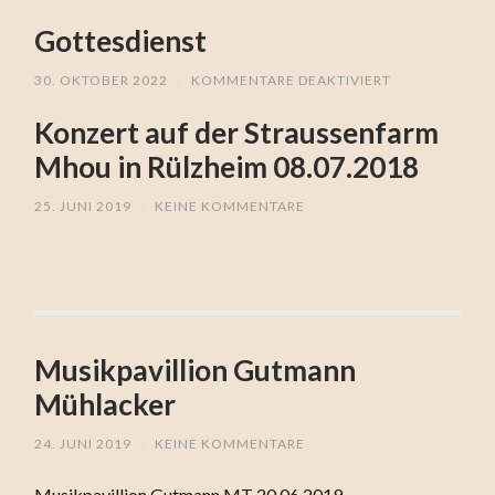
GOTTESDIENST
Gottesdienst
30. OKTOBER 2022
/
KOMMENTARE DEAKTIVIERT
FÜR
GOTTESDIENS
Konzert auf der Straussenfarm
Mhou in Rülzheim 08.07.2018
25. JUNI 2019
/
KEINE KOMMENTARE
Musikpavillion Gutmann
Mühlacker
24. JUNI 2019
/
KEINE KOMMENTARE
Musikpavillion Gutmann MT 20.06.2019