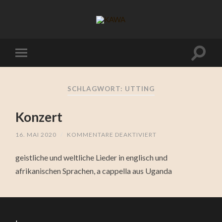
SCHLAGWORT:
UTTING
Konzert
16. MAI 2020
/
KOMMENTARE DEAKTIVIERT
FÜR
KONZERT
geistliche und weltliche Lieder in englisch und
afrikanischen Sprachen, a cappella aus Uganda