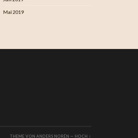
Mai 2019
THEME VON
ANDERS NORÉN
—
HOCH ↑