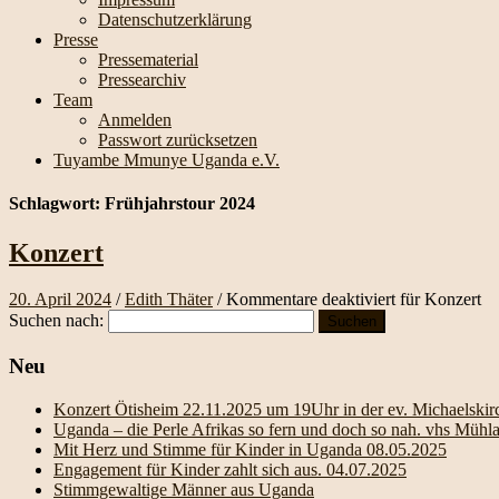
Datenschutzerklärung
Presse
Pressematerial
Pressearchiv
Team
Anmelden
Passwort zurücksetzen
Tuyambe Mmunye Uganda e.V.
Schlagwort:
Frühjahrstour 2024
Konzert
20. April 2024
/
Edith Thäter
/
Kommentare deaktiviert
für Konzert
Suchen nach:
Neu
Konzert Ötisheim 22.11.2025 um 19Uhr in der ev. Michaelskir
Uganda – die Perle Afrikas so fern und doch so nah. vhs Mühla
Mit Herz und Stimme für Kinder in Uganda 08.05.2025
Engagement für Kinder zahlt sich aus. 04.07.2025
Stimmgewaltige Männer aus Uganda