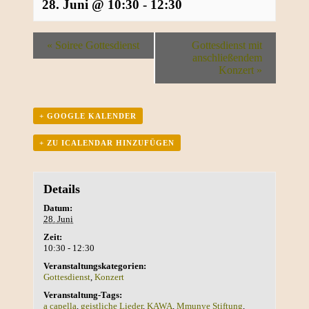
28. Juni @ 10:30
-
12:30
«
Soiree Gottesdienst
Gottesdienst mit
anschließendem
Konzert
»
+ GOOGLE KALENDER
+ ZU ICALENDAR HINZUFÜGEN
Details
Datum:
28. Juni
Zeit:
10:30 - 12:30
Veranstaltungskategorien:
Gottesdienst
,
Konzert
Veranstaltung-Tags:
a capella
,
geistliche Lieder
,
KAWA
,
Mmunye Stiftung
,