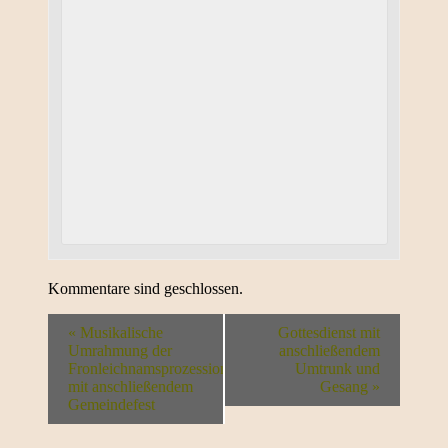
Kommentare sind geschlossen.
«
Musikalische
Gottesdienst mit
Umrahmung der
anschließendem
Fronleichnamsprozession
Umtrunk und
mit anschließendem
Gesang
»
Gemeindefest