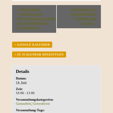
«
Musikalische
Gottesdienst mit
Umrahmung der
anschließendem
Fronleichnamsprozession
Umtrunk und
mit anschließendem
Gesang
»
Gemeindefest
+ GOOGLE KALENDER
+ ZU ICALENDAR HINZUFÜGEN
Details
Datum:
14. Juni
Zeit:
10:00 - 13:00
Veranstaltungskategorien:
Gastauftritt
,
Gottesdienst
Veranstaltung-Tags: